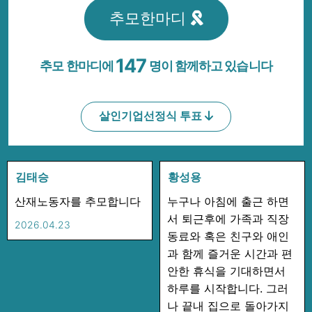
2026년, 개정 노조법 시행으로 하청노동자들이 원청
추모한마디
과 직접 교섭할 수 있는 길이 열렸다. 원청교섭은 죽음
에서마저 차별받아 온 노동자의 안전을 되찾는 가장
147
추모 한마디에
명이 함께하고 있습니다
확실한 방법이다.
민주노총은 모든 사업장에서 원청교섭을 요구하고, 노
살인기업선정식 투표
동자가 직접 안전을 요구하고 지킬 수 있는 일터를 만
들어갈 것이다. 또한 지방자치 선거를 통해 모범 사용
자로서 책임을 다하는 지방정부, 노동자의 생명과 안
전을 지키는 지방정부를 만들어 나갈 것이다. 노동자
김태승
황성용
의 생명과 안전은 시혜가 아니라 권리다. 산업재해를
산재노동자를 추모합니다
누구나 아침에 출근 하면
줄이는 가장 확실한 길은 노동자의 참여다. 민주노총
서 퇴근후에 가족과 직장
2026.04.23
은 노동자 참여가 실질적으로 보장되는 일터를 만들기
동료와 혹은 친구와 애인
위한 투쟁에 나설 것이다.
과 함께 즐거운 시간과 편
안한 휴식을 기대하면서
2026년 4월, 우리는 추모를 넘어 구조를 바꾸는 투쟁
하루를 시작합니다. 그러
에 나선다.
나 끝내 집으로 돌아가지