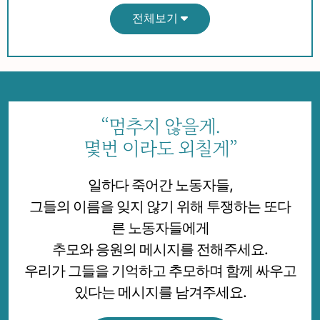
업재해를 근절하기 위한 투쟁의 달로 만들어 왔다.
전체보기
그러나 지금도 일터에서는 사람이 죽는다. 떨어져 죽
고, 깔려 죽고, 과로로 죽는다. 병을 얻고, 위험물질에
중독된다. 이 죽음은 모두에게 같지 않다. 하청노동자,
특수고용 노동자, 플랫폼 노동자, 초심야 노동자. 노동
“멈추지 않을게.
은 여러 이름으로 나뉘고, 그에 따라 안전과 권리도 나
몇번 이라도 외칠게”
뉜다. 위험은 외주화되고, 책임은 흐려진다. 원청은 이
윤을 얻지만, 위험을 통제할 책임에서는 멀어진다. 그
일하다 죽어간 노동자들,
결과 산업재해는 반복되고, 노동자는 죽음에서마저 차
그들의 이름을 잊지 않기 위해 투쟁하는 또다
별받는다.
른 노동자들에게
이제 더 이상 일하다 죽는 것이 어쩔 수 없는 일로 여
추모와 응원의 메시지를 전해주세요.
겨져서는 안 된다. 일하다 죽지 않는 것, 차별받지 않는
우리가 그들을 기억하고 추모하며 함께 싸우고
것, 기업의 이윤보다 노동자의 생명이 중요하다는 상
있다는 메시지를 남겨주세요.
식. 이 상식을 현실로 만들어야 한다.