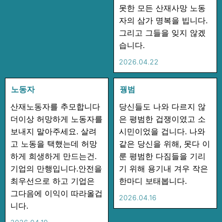
못한 모든 산재사망 노동
일하다 죽지 않게! 차별받지 않게! 원청교섭 쟁취!
자의 삼가 명복을 빕니다.
그리고 그들을 잊지 않겠
우리의 요구
습니다.
원청 책임을 명확히 하고 원하청 직접 교섭을 보장하라
2026.04.22
모든 노동자에게 안전하고 건강할 권리를 차별 없이 적
용하라
노동자
꿩범
노동자의 작업중지권과 안전 참여를 실질적으로 보장
산재노동자를 추모합니다
당신들도 나와 다르지 않
하라
더이상 허망하게 노동자를
은 평범한 겁쟁이였고 소
하청·플랫폼·특수고용 노동자에 대한 산안법 적용을 확
보내지 말아주세요. 살려
시민이었을 겁니다. 나와
대하라
고 노동을 택했는데 허망
같은 당신을 위해, 못다 이
지방정부는 모범 사용자로서 지역의 노동안전 책임을
하게 희생하게 만드는건.
룬 평범한 다짐들을 기리
다하라
기업의 만행입니다.안전을
기 위해 용기내 겨우 작은
최우선으로 하고 기업은
한마디 보태봅니다.
그다음에 이익이 따라올겁
2026.04.16
니다.